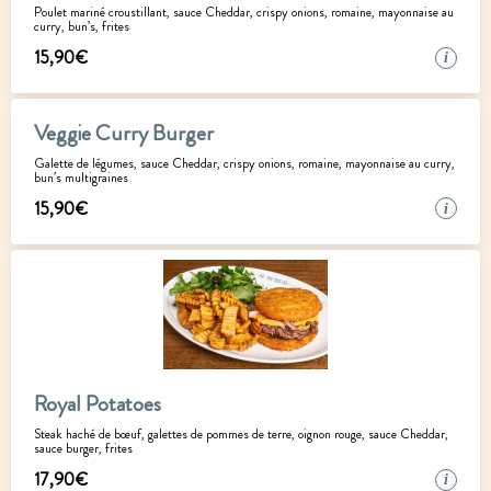
Poulet mariné croustillant, sauce Cheddar, crispy onions, romaine, mayonnaise au
curry, bun’s, frites
15
,
90
€
i
Veggie Curry Burger
Galette de légumes, sauce Cheddar, crispy onions, romaine, mayonnaise au curry,
bun’s multigraines
15
,
90
€
i
Royal Potatoes
Steak haché de bœuf, galettes de pommes de terre, oignon rouge, sauce Cheddar,
sauce burger, frites
17
,
90
€
i