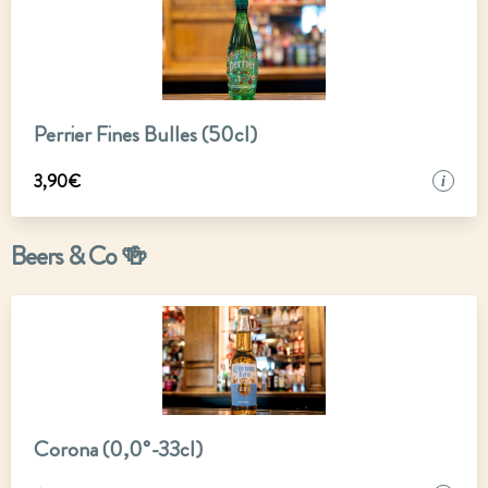
Perrier Fines Bulles (50cl)
3
,
90
€
i
Beers & Co 🍻
Corona (0,0°-33cl)