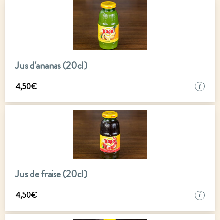
Jus d'ananas (20cl)
4
,
50
€
i
Jus de fraise (20cl)
4
,
50
€
i