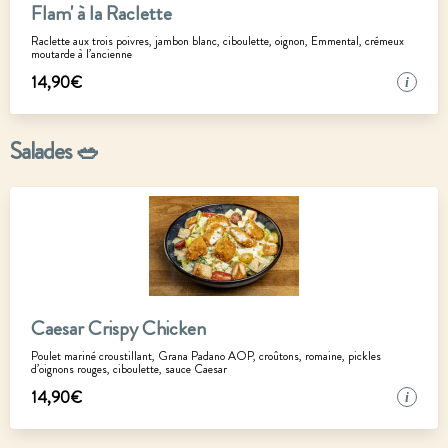
Flam' à la Raclette
Raclette aux trois poivres, jambon blanc, ciboulette, oignon, Emmental, crémeux
moutarde à l’ancienne
14
,
90
€
i
Salades 🥗
Caesar Crispy Chicken
Poulet mariné croustillant, Grana Padano AOP, croûtons, romaine, pickles
d’oignons rouges, ciboulette, sauce Caesar
14
,
90
€
i