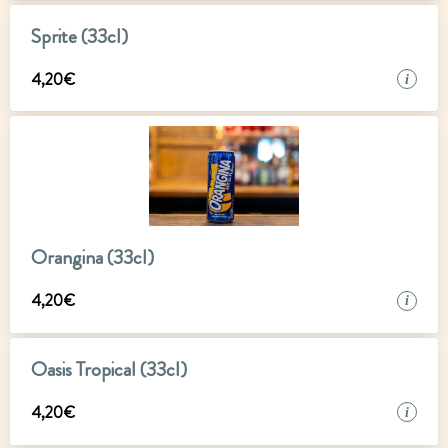
Sprite (33cl)
4
,
20
€
i
Orangina (33cl)
4
,
20
€
i
Oasis Tropical (33cl)
4
,
20
€
i