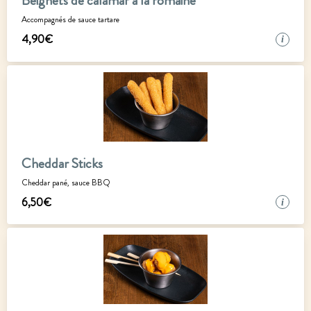
Beignets de calamar à la romaine
4
,
90
€
i
Cheddar Sticks
Cheddar pané, sauce BBQ
6
,
50
€
i