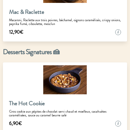
Mac & Raclette
Macaroni, Raclette aux trois poivres, béchamel, oignons caramélisés, crispy onions,
paprika fumé, ciboulette, mesclun
12
,
90
€
i
Desserts Signatures 🍰
The Hot Cookie
Gros cookie aux pépites de chocolat servi chaud et moelleux, cacahuètes
caramélisées, sauce au caramel beurre salé
6
,
90
€
i