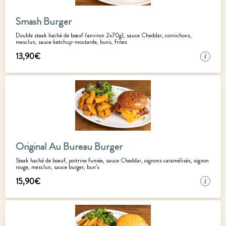
Smash Burger
Double steak haché de bœuf (environ 2x70g), sauce Cheddar, cornichons,
mesclun, sauce ketchup-moutarde, bun's, frites
13
,
90
€
i
Original Au Bureau Burger
Steak haché de boeuf, poitrine fumée, sauce Cheddar, oignons caramélisés, oignon
rouge, mesclun, sauce burger, bun’s
15
,
90
€
i