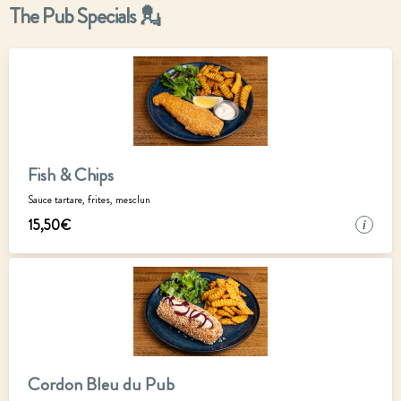
The Pub Specials 💂
Fish & Chips
Sauce tartare, frites, mesclun
15
,
50
€
i
Cordon Bleu du Pub