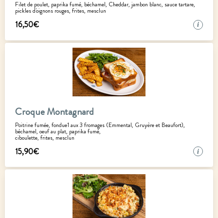
Filet de poulet, paprika fumé, béchamel, Cheddar, jambon blanc, sauce tartare,
pickles d'oignons rouges, frites, mesclun
16
,
50
€
i
Croque Montagnard
Poitrine fumée, fondue1 aux 3 fromages (Emmental, Gruyère et Beaufort),
béchamel, oeuf au plat, paprika fumé,
ciboulette, frites, mesclun
15
,
90
€
i