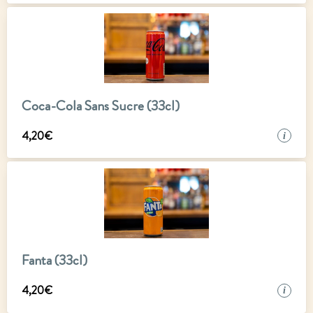
Coca-Cola Sans Sucre (33cl)
4
,
20
€
i
Fanta (33cl)
4
,
20
€
i