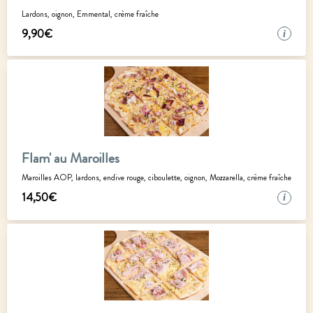
Lardons, oignon, Emmental, crème fraîche
9
,
90
€
i
Flam' au Maroilles
Maroilles AOP, lardons, endive rouge, ciboulette, oignon, Mozzarella, crème fraîche
14
,
50
€
i