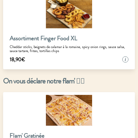
Assortiment Finger Food XL
Cheddar sticks, beignets de calamar à la romaine, spicy onion rings, sauce salsa,
sauce tartare, frites, tortillas chips
18
,
90
€
i
On vous déclare notre flam' ❤️‍🔥
Flam' Gratinée