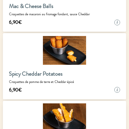
Mac & Cheese Balls
Croquettes de macaroni au fromage fondant, sauce Cheddar
6
,
90
€
i
Spicy Cheddar Potatoes
Croquettes de pomme de terre et Cheddar épicé
6
,
90
€
i