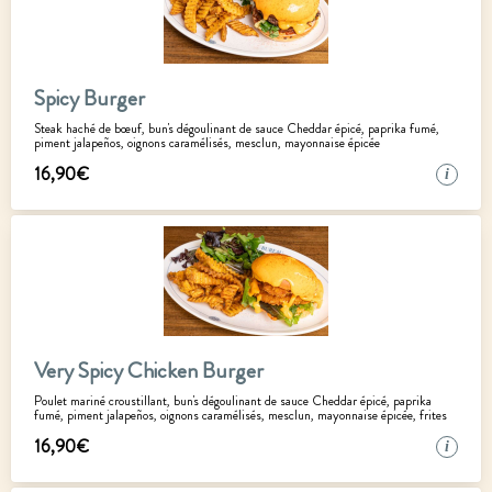
Spicy Burger
Steak haché de bœuf, bun's dégoulinant de sauce Cheddar épicé, paprika fumé,
piment jalapeños, oignons caramélisés, mesclun, mayonnaise épicée
16
,
90
€
i
Very Spicy Chicken Burger
Poulet mariné croustillant, bun's dégoulinant de sauce Cheddar épicé, paprika
fumé, piment jalapeños, oignons caramélisés, mesclun, mayonnaise épicée, frites
16
,
90
€
i