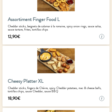
Assortiment Finger Food L
Cheddar sticks, beignets de calamar à la romaine, spicy onion rings, sauce salsa,
sauce tartare, frites, tortillas chips
12
,
90
€
i
Cheesy Platter XL
Cheddar sticks, fingers de Chèvre, spicy Cheddar potatoes, mac & cheese balls,
tortillas chips, sauce Cheddar, sauce BBQ
18
,
90
€
i