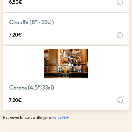
6
,
50
€
i
Chouffe (8° - 33cl)
7
,
20
€
i
Corona (4,5°-33cl)
7
,
20
€
i
Retrouvez la liste des allergènes
via ce PDF