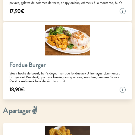
poivres, galette de pommes de terre, crispy onions, crémeux à la moutarde, bun’s
17
,
90
€
i
Fondue Burger
Steak haché de boeuf, bun’s dégoulinant de fondue aux 3 fromages (Emmental,
Gruyère et Beaufort), poitrine fumée, crispy onions, mesclun, crémeux Savora.
Recette réalisée à base de vin blanc cuit
18
,
90
€
i
A partager ✌