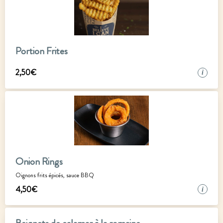
Portion Frites
2
,
50
€
i
Onion Rings
Oignons frits épicés, sauce BBQ
4
,
50
€
i