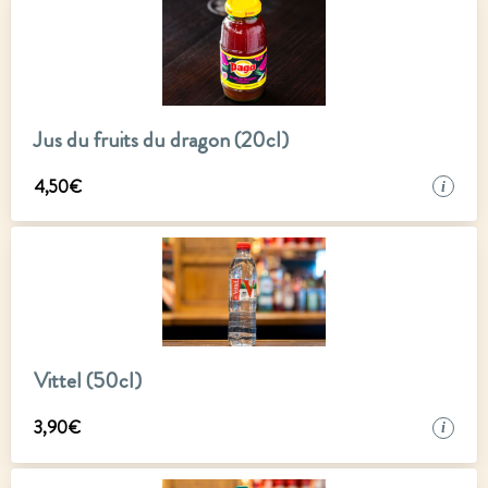
Jus du fruits du dragon (20cl)
4
,
50
€
i
Vittel (50cl)
3
,
90
€
i