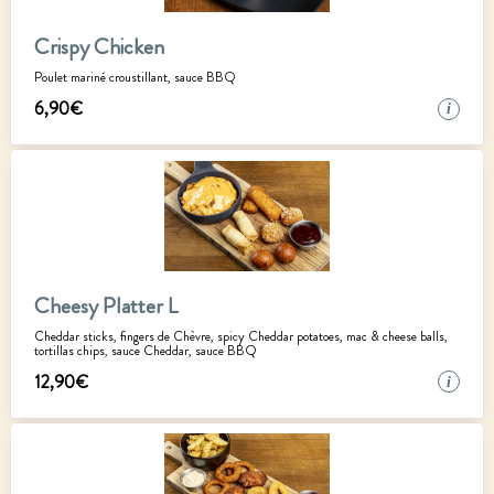
Crispy Chicken
Poulet mariné croustillant, sauce BBQ
6
,
90
€
i
Cheesy Platter L
Cheddar sticks, fingers de Chèvre, spicy Cheddar potatoes, mac & cheese balls,
tortillas chips, sauce Cheddar, sauce BBQ
12
,
90
€
i