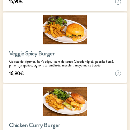
15
,
90
€
i
Veggie Spicy Burger
Galette de légumes, bun's dégoulinant de sauce Cheddar épicé, paprika fumé,
piment jalapeños, oignons caramélisés, mesclun, mayonnaise épicée
16
,
90
€
i
Chicken Curry Burger