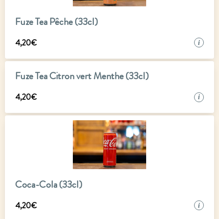
Fuze Tea Pêche (33cl)
4
,
20
€
i
Fuze Tea Citron vert Menthe (33cl)
4
,
20
€
i
Coca-Cola (33cl)
4
,
20
€
i